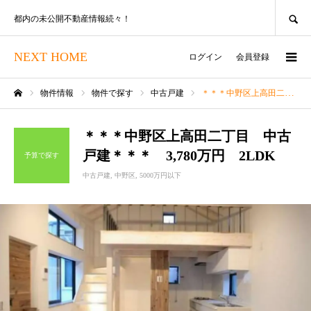
SEARCH
都内の未公開不動産情報続々！
NEXT HOME
ログイン
会員登録
物件情報
物件で探す
中古戸建
＊＊＊中野区上高田二丁目 中古戸建＊＊＊ 3,780万円 2LDK
ホーム
＊＊＊中野区上高田二丁目 中古
戸建＊＊＊ 3,780万円 2LDK
予算で探す
中古戸建
中野区
5000万円以下