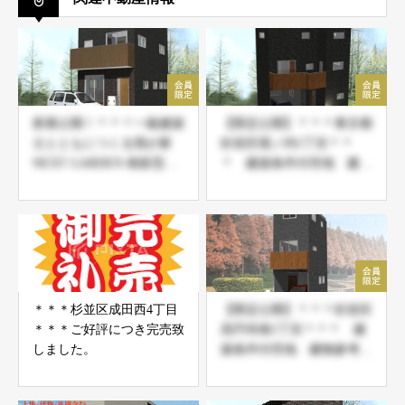
新着公開！＊＊＊一級建築
【限定公開】＊＊＊東京都
士とともにつくる我が家
杉並区堀ノ内1丁目＊＊
NEXT GARDEN 南荻窪Ⅳ
＊ 建築条件付売地 建物
＊＊＊
参考プランあり
＊＊＊杉並区成田西4丁目
【限定公開】＊＊＊杉並区
＊＊＊ご好評につき完売致
高円寺南1丁目＊＊＊ 建
しました。
築条件付売地 建物参考プ
ランあり