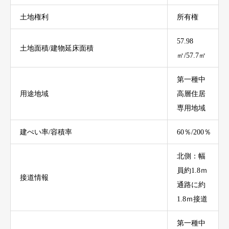
土地権利
所有権
57.98
土地面積/建物延床面積
㎡/57.7㎡
第一種中
用途地域
高層住居
専用地域
建ぺい率/容積率
60％/200％
北側：幅
員約1.8ｍ
接道情報
通路に約
1.8ｍ接道
第一種中